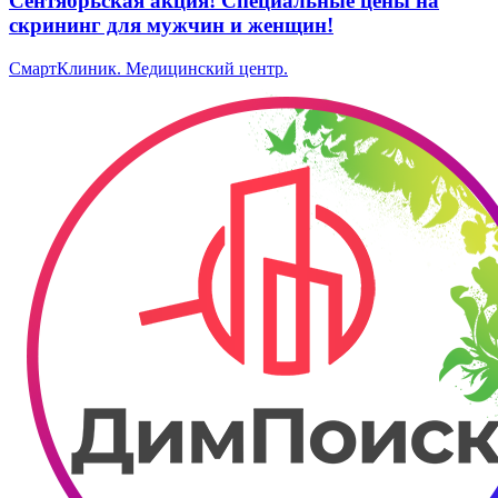
Сентябрьская акция! Специальные цены на
скрининг для мужчин и женщин!
СмартКлиник. ​Медицинский центр.