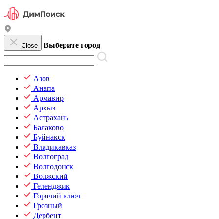
Выберите город
Close
Азов
Анапа
Армавир
Архыз
Астрахань
Балаково
Буйнакск
Владикавказ
Волгоград
Волгодонск
Волжский
Геленджик
Горячий ключ
Грозный
Дербент