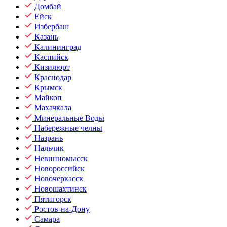
Домбай
Ейск
Избербаш
Казань
Калининград
Каспийск
Кизилюрт
Краснодар
Крымск
Майкоп
Махачкала
Минеральные Воды
Набережные челны
Назрань
Нальчик
Невинномысск
Новороссийск
Новочеркасск
Новошахтинск
Пятигорск
Ростов-на-Дону
Самара