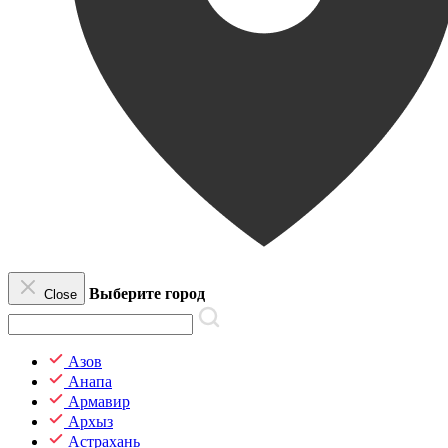
Выберите город
Close
Азов
Анапа
Армавир
Архыз
Астрахань