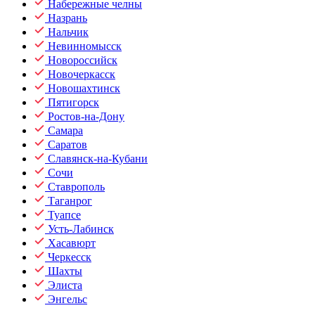
Набережные челны
Назрань
Нальчик
Невинномысск
Новороссийск
Новочеркасск
Новошахтинск
Пятигорск
Ростов-на-Дону
Самара
Саратов
Славянск-на-Кубани
Сочи
Ставрополь
Таганрог
Туапсе
Усть-Лабинск
Хасавюрт
Черкесск
Шахты
Элиста
Энгельс