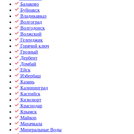
Балаково
Буйнакск
Владикавказ
Волгоград
Волгодонск
Волжский
Геленджик
Горячий ключ
Грозный
Дербент
Домбай
Ейск
Избербаш
Казань
Калининград
Каспийск
Кизилюрт
Краснодар
Крымск
Майкоп
Махачкала
Минеральные Воды