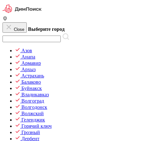
Выберите город
Close
Азов
Анапа
Армавир
Архыз
Астрахань
Балаково
Буйнакск
Владикавказ
Волгоград
Волгодонск
Волжский
Геленджик
Горячий ключ
Грозный
Дербент