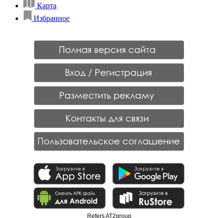
Карта
Избранное
Refers AT2group