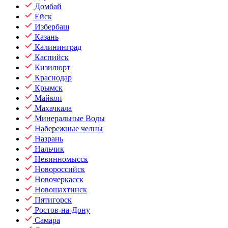
Домбай
Ейск
Избербаш
Казань
Калининград
Каспийск
Кизилюрт
Краснодар
Крымск
Майкоп
Махачкала
Минеральные Воды
Набережные челны
Назрань
Нальчик
Невинномысск
Новороссийск
Новочеркасск
Новошахтинск
Пятигорск
Ростов-на-Дону
Самара