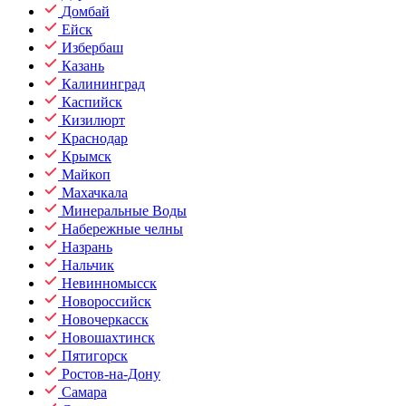
Домбай
Ейск
Избербаш
Казань
Калининград
Каспийск
Кизилюрт
Краснодар
Крымск
Майкоп
Махачкала
Минеральные Воды
Набережные челны
Назрань
Нальчик
Невинномысск
Новороссийск
Новочеркасск
Новошахтинск
Пятигорск
Ростов-на-Дону
Самара