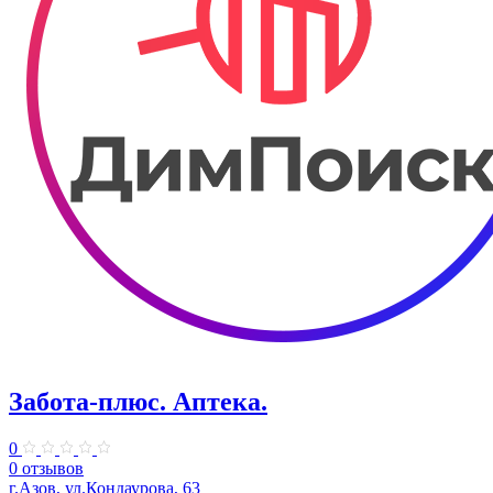
Забота-плюс. ​Аптека.
0
0 отзывов
г.Азов, ул.Кондаурова, 63