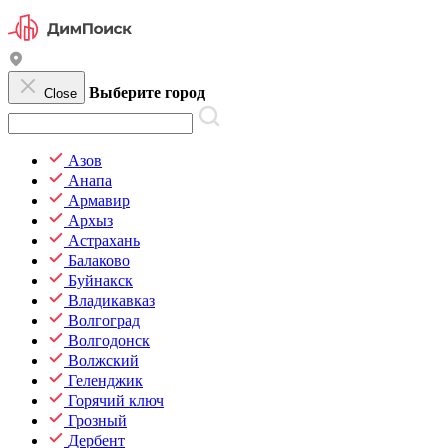
Выберите город
Close
Азов
Анапа
Армавир
Архыз
Астрахань
Балаково
Буйнакск
Владикавказ
Волгоград
Волгодонск
Волжский
Геленджик
Горячий ключ
Грозный
Дербент