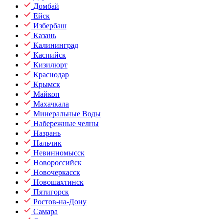
Домбай
Ейск
Избербаш
Казань
Калининград
Каспийск
Кизилюрт
Краснодар
Крымск
Майкоп
Махачкала
Минеральные Воды
Набережные челны
Назрань
Нальчик
Невинномысск
Новороссийск
Новочеркасск
Новошахтинск
Пятигорск
Ростов-на-Дону
Самара