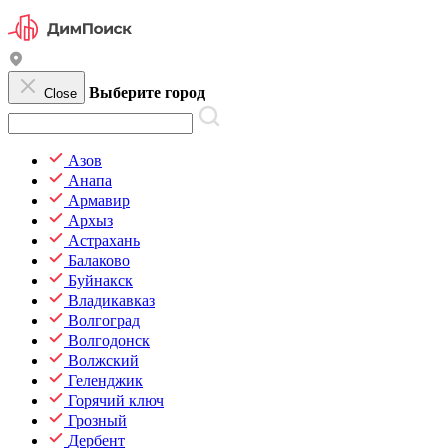
Выберите город
Close
Азов
Анапа
Армавир
Архыз
Астрахань
Балаково
Буйнакск
Владикавказ
Волгоград
Волгодонск
Волжский
Геленджик
Горячий ключ
Грозный
Дербент