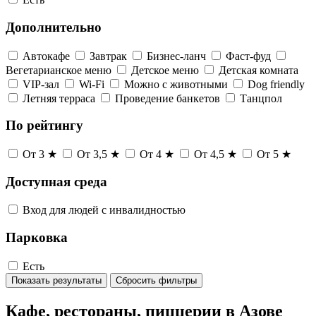
Дополнительно
Автокафе
Завтрак
Бизнес-ланч
Фаст-фуд
Вегетарианское меню
Детское меню
Детская комната
VIP-зал
Wi-Fi
Можно с животными
Dog friendly
Летняя терраса
Проведение банкетов
Танцпол
По рейтингу
От 3 ★
От 3,5 ★
От 4 ★
От 4,5 ★
От 5 ★
Доступная среда
Вход для людей с инвалидностью
Парковка
Есть
Показать результаты
Сбросить фильтры
Кафе, рестораны, пиццерии в Азове