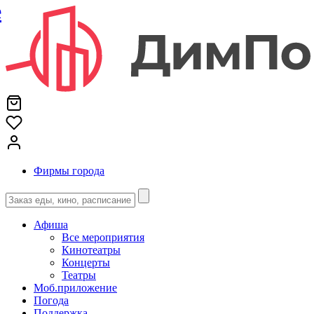
е
Фирмы города
Афиша
Все мероприятия
Кинотеатры
Концерты
Театры
Моб.приложение
Погода
Поддержка