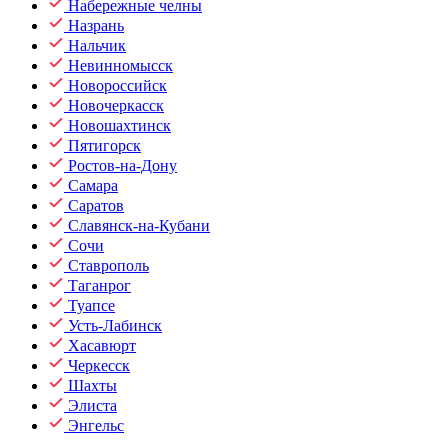
Набережные челны
Назрань
Нальчик
Невинномысск
Новороссийск
Новочеркасск
Новошахтинск
Пятигорск
Ростов-на-Дону
Самара
Саратов
Славянск-на-Кубани
Сочи
Ставрополь
Таганрог
Туапсе
Усть-Лабинск
Хасавюрт
Черкесск
Шахты
Элиста
Энгельс