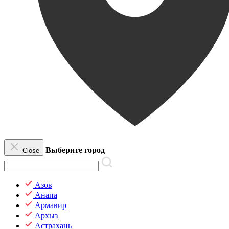
Выберите город
Close
Азов
Анапа
Армавир
Архыз
Астрахань