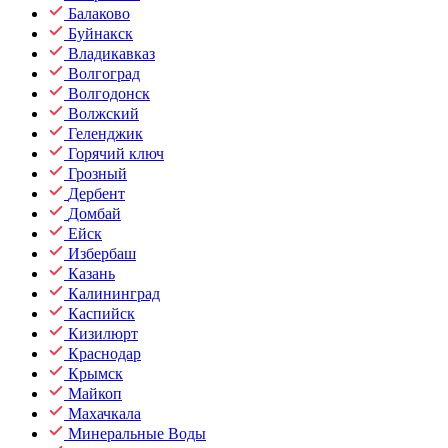
Балаково
Буйнакск
Владикавказ
Волгоград
Волгодонск
Волжский
Геленджик
Горячий ключ
Грозный
Дербент
Домбай
Ейск
Избербаш
Казань
Калининград
Каспийск
Кизилюрт
Краснодар
Крымск
Майкоп
Махачкала
Минеральные Воды