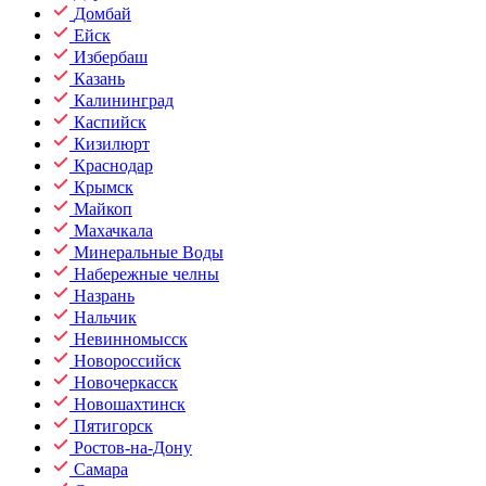
Домбай
Ейск
Избербаш
Казань
Калининград
Каспийск
Кизилюрт
Краснодар
Крымск
Майкоп
Махачкала
Минеральные Воды
Набережные челны
Назрань
Нальчик
Невинномысск
Новороссийск
Новочеркасск
Новошахтинск
Пятигорск
Ростов-на-Дону
Самара