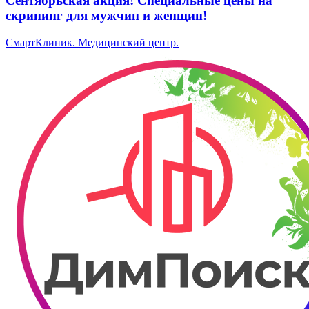
Сентябрьская акция! Специальные цены на
скрининг для мужчин и женщин!
СмартКлиник. ​Медицинский центр.