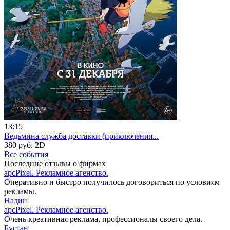
13:15
Ведьмина служба доставки (приключения...
380 руб.
2D
Все события
Последние отзывы о фирмах
apcPixel. Рекламное агенство.
Оперативно и быстро получилось договориться по условиям
рекламы.
Надин
apcPixel. Рекламное агенство.
Очень креативная реклама, профессионалы своего дела.
Бустан