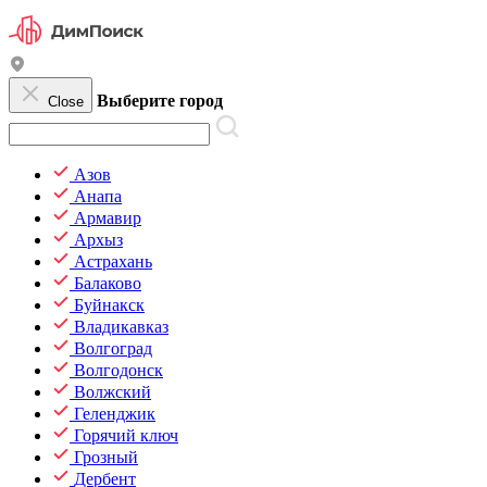
Выберите город
Close
Азов
Анапа
Армавир
Архыз
Астрахань
Балаково
Буйнакск
Владикавказ
Волгоград
Волгодонск
Волжский
Геленджик
Горячий ключ
Грозный
Дербент