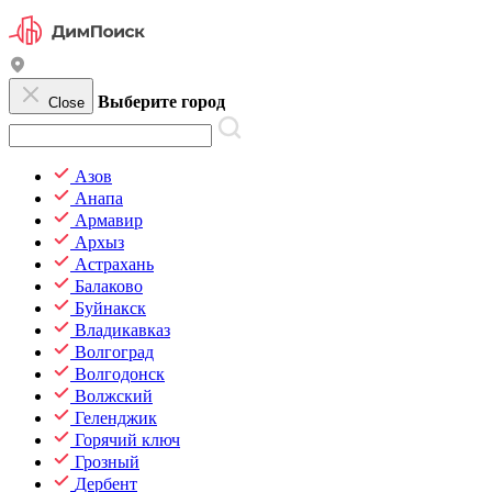
Выберите город
Close
Азов
Анапа
Армавир
Архыз
Астрахань
Балаково
Буйнакск
Владикавказ
Волгоград
Волгодонск
Волжский
Геленджик
Горячий ключ
Грозный
Дербент