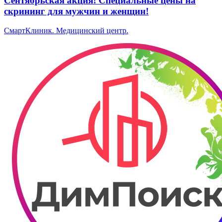
Сентябрьская акция! Специальные цены на
скрининг для мужчин и женщин!
СмартКлиник. ​Медицинский центр.