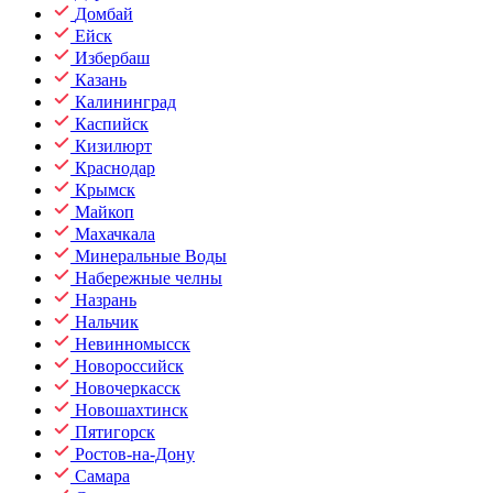
Домбай
Ейск
Избербаш
Казань
Калининград
Каспийск
Кизилюрт
Краснодар
Крымск
Майкоп
Махачкала
Минеральные Воды
Набережные челны
Назрань
Нальчик
Невинномысск
Новороссийск
Новочеркасск
Новошахтинск
Пятигорск
Ростов-на-Дону
Самара