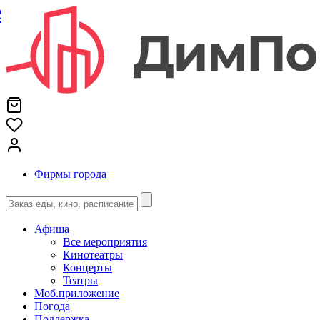
е
Фирмы города
Афиша
Все мероприятия
Кинотеатры
Концерты
Театры
Моб.приложение
Погода
Поддержка