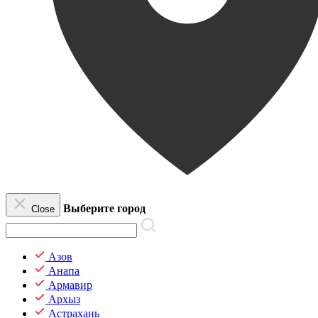
Выберите город
Close
Азов
Анапа
Армавир
Архыз
Астрахань