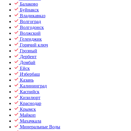
Балаково
Буйнакск
Владикавказ
Волгоград
Волгодонск
Волжский
Геленджик
Горячий ключ
Грозный
Дербент
Домбай
Ейск
Избербаш
Казань
Калининград
Каспийск
Кизилюрт
Краснодар
Крымск
Майкоп
Махачкала
Минеральные Воды