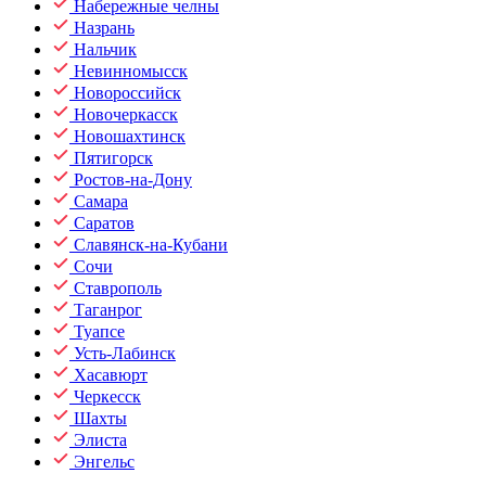
Набережные челны
Назрань
Нальчик
Невинномысск
Новороссийск
Новочеркасск
Новошахтинск
Пятигорск
Ростов-на-Дону
Самара
Саратов
Славянск-на-Кубани
Сочи
Ставрополь
Таганрог
Туапсе
Усть-Лабинск
Хасавюрт
Черкесск
Шахты
Элиста
Энгельс