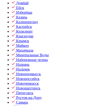
Домбай
Ейск
Избербаш
Казань
Калининград
Каспийск
Кизилюрт
Краснодар
Крымск
Майкоп
Махачкала
Минеральные Воды
Набережные челны
Назрань
Нальчик
Невинномысск
Новороссийск
Новочеркасск
Новошахтинск
Пятигорск
Ростов-на-Дону
Самара