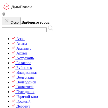
Выберите город
Close
Азов
Анапа
Армавир
Архыз
Астрахань
Балаково
Буйнакск
Владикавказ
Волгоград
Волгодонск
Волжский
Геленджик
Горячий ключ
Грозный
Дербент