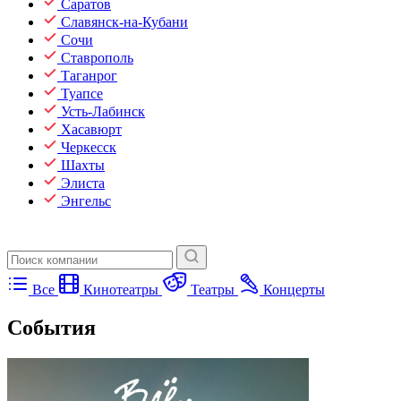
Саратов
Славянск-на-Кубани
Сочи
Ставрополь
Таганрог
Туапсе
Усть-Лабинск
Хасавюрт
Черкесск
Шахты
Элиста
Энгельс
Все
Кинотеатры
Театры
Концерты
События