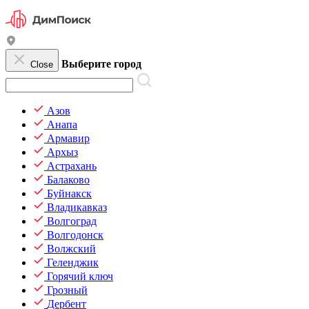
Выберите город
Close
Азов
Анапа
Армавир
Архыз
Астрахань
Балаково
Буйнакск
Владикавказ
Волгоград
Волгодонск
Волжский
Геленджик
Горячий ключ
Грозный
Дербент