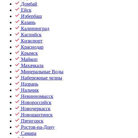
Домбай
Ейск
Избербаш
Казань
Калининград
Каспийск
Кизилюрт
Краснодар
Крымск
Майкоп
Махачкала
Минеральные Воды
Набережные челны
Назрань
Нальчик
Невинномысск
Новороссийск
Новочеркасск
Новошахтинск
Пятигорск
Ростов-на-Дону
Самара