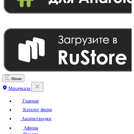
Меню
Махачкала
Главная
Каталог фирм
Акции/скидки
Афиша