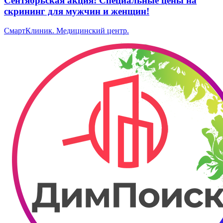
Сентябрьская акция! Специальные цены на
скрининг для мужчин и женщин!
СмартКлиник. ​Медицинский центр.