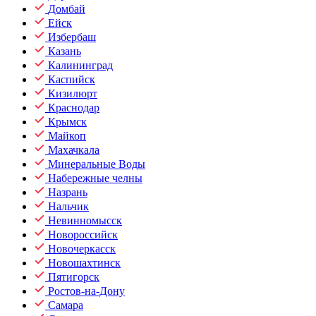
Домбай
Ейск
Избербаш
Казань
Калининград
Каспийск
Кизилюрт
Краснодар
Крымск
Майкоп
Махачкала
Минеральные Воды
Набережные челны
Назрань
Нальчик
Невинномысск
Новороссийск
Новочеркасск
Новошахтинск
Пятигорск
Ростов-на-Дону
Самара