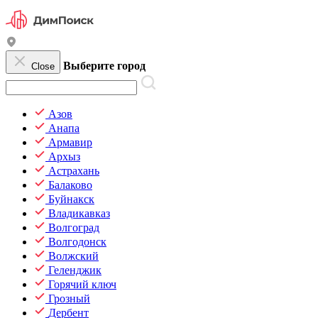
Выберите город
Close
Азов
Анапа
Армавир
Архыз
Астрахань
Балаково
Буйнакск
Владикавказ
Волгоград
Волгодонск
Волжский
Геленджик
Горячий ключ
Грозный
Дербент