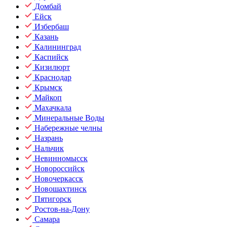
Домбай
Ейск
Избербаш
Казань
Калининград
Каспийск
Кизилюрт
Краснодар
Крымск
Майкоп
Махачкала
Минеральные Воды
Набережные челны
Назрань
Нальчик
Невинномысск
Новороссийск
Новочеркасск
Новошахтинск
Пятигорск
Ростов-на-Дону
Самара