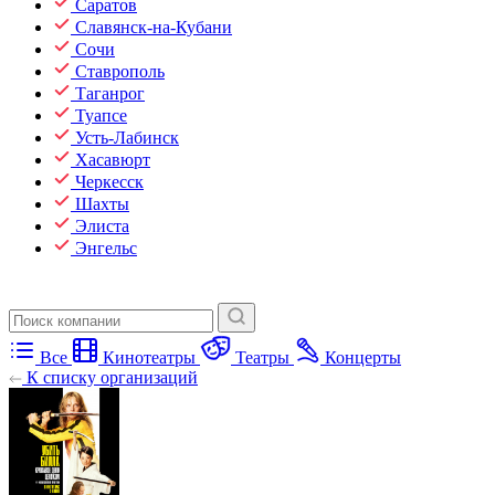
Саратов
Славянск-на-Кубани
Сочи
Ставрополь
Таганрог
Туапсе
Усть-Лабинск
Хасавюрт
Черкесск
Шахты
Элиста
Энгельс
Все
Кинотеатры
Театры
Концерты
К списку организаций