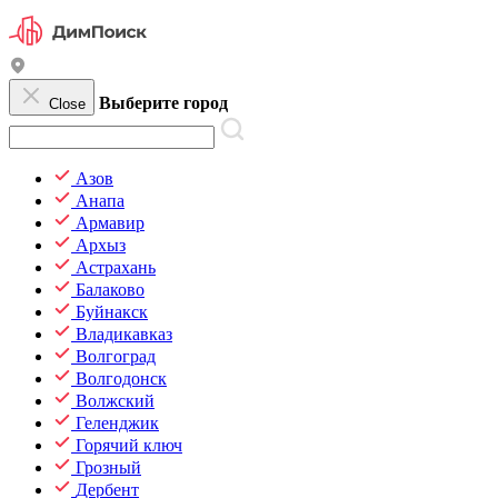
Выберите город
Close
Азов
Анапа
Армавир
Архыз
Астрахань
Балаково
Буйнакск
Владикавказ
Волгоград
Волгодонск
Волжский
Геленджик
Горячий ключ
Грозный
Дербент