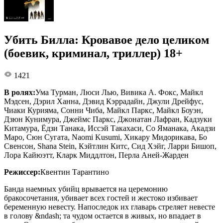
Убить Билла: Кровавое дело целиком
(боевик, криминал, триллер) 18+
1421
В ролях:
Ума Турман, Люси Лью, Вивика А. Фокс, Майкл
Мэдсен, Дэрил Ханна, Дэвид Кэррадайн, Джули Дрейфус,
Чиаки Курияма, Сонни Чиба, Майкл Паркс, Майкл Боуэн,
Дзюн Кунимура, Джеймс Паркс, Джонатан Лафран, Кадзуки
Китамура, Ёдзи Танака, Иссэй Такахаси, Со Яманака, Акадзи
Маро, Сюн Сугата, Naomi Kusumi, Хикару Мидорикава, Бо
Свенсон, Shana Stein, Кэйтлин Китс, Сид Хэйг, Ларри Бишоп,
Лора Кайюэтт, Кларк Миддлтон, Перла Аней-Жарден
Режиссер:
Квентин Тарантино
Банда наемных убийц врывается на церемонию
бракосочетания, убивает всех гостей и жестоко избивает
беременную невесту. Напоследок их главарь стреляет невесте
в голову &ndash; та чудом остается в живых, но впадает в