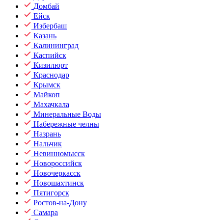
Домбай
Ейск
Избербаш
Казань
Калининград
Каспийск
Кизилюрт
Краснодар
Крымск
Майкоп
Махачкала
Минеральные Воды
Набережные челны
Назрань
Нальчик
Невинномысск
Новороссийск
Новочеркасск
Новошахтинск
Пятигорск
Ростов-на-Дону
Самара