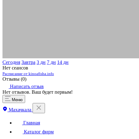
Сегодня
Завтра
3 дн
7 дн
14 дн
Нет сеансов
Расписание от kinoafisha.info
Отзывы (
0
)
Написать отзыв
Нет отзывов. Ваш будет первым!
Меню
Махачкала
Главная
Каталог фирм