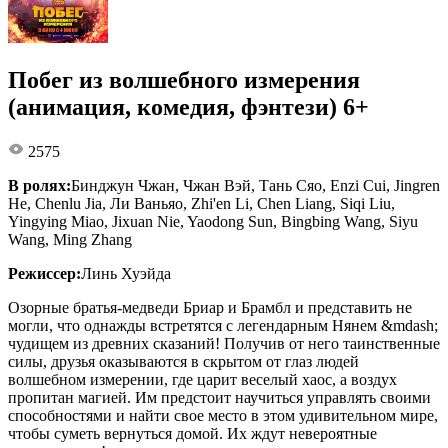
Побег из волшебного измерения
(анимация, комедия, фэнтези) 6+
2575
В ролях:
Бинджун Чжан, Чжан Вэй, Тань Сяо, Enzi Cui, Jingren
He, Chenlu Jia, Ли Ваньяо, Zhi'en Li, Chen Liang, Siqi Liu,
Yingying Miao, Jixuan Nie, Yaodong Sun, Bingbing Wang, Siyu
Wang, Ming Zhang
Режиссер:
Линь Хуэйда
Озорные братья-медведи Бриар и Брамбл и представить не
могли, что однажды встретятся с легендарным Нянем &mdash;
чудищем из древних сказаний! Получив от него таинственные
силы, друзья оказываются в скрытом от глаз людей
волшебном измерении, где царит веселый хаос, а воздух
пропитан магией. Им предстоит научиться управлять своими
способностями и найти свое место в этом удивительном мире,
чтобы суметь вернуться домой. Их ждут невероятные