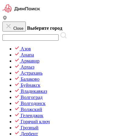
Выберите город
Close
Азов
Анапа
Армавир
Архыз
Астрахань
Балаково
Буйнакск
Владикавказ
Волгоград
Волгодонск
Волжский
Геленджик
Горячий ключ
Грозный
Дербент