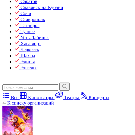
Саратов
Славянск-на-Кубани
Сочи
Ставрополь
Таганрог
Туапсе
Усть-Лабинск
Хасавюрт
Черкесск
Шахты
Элиста
Энгельс
Все
Кинотеатры
Театры
Концерты
К списку организаций