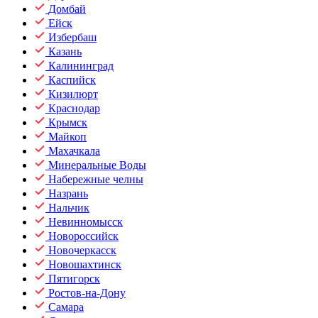
Домбай
Ейск
Избербаш
Казань
Калининград
Каспийск
Кизилюрт
Краснодар
Крымск
Майкоп
Махачкала
Минеральные Воды
Набережные челны
Назрань
Нальчик
Невинномысск
Новороссийск
Новочеркасск
Новошахтинск
Пятигорск
Ростов-на-Дону
Самара