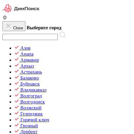
Выберите город
Close
Азов
Анапа
Армавир
Архыз
Астрахань
Балаково
Буйнакск
Владикавказ
Волгоград
Волгодонск
Волжский
Геленджик
Горячий ключ
Грозный
Дербент