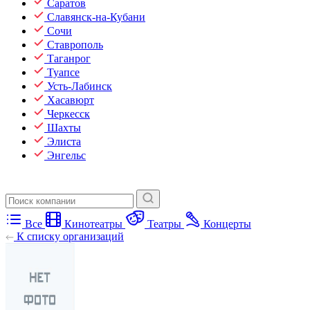
Саратов
Славянск-на-Кубани
Сочи
Ставрополь
Таганрог
Туапсе
Усть-Лабинск
Хасавюрт
Черкесск
Шахты
Элиста
Энгельс
Все
Кинотеатры
Театры
Концерты
К списку организаций