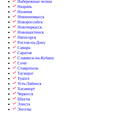
Набережные челны
Назрань
Нальчик
Невинномысск
Новороссийск
Новочеркасск
Новошахтинск
Пятигорск
Ростов-на-Дону
Самара
Саратов
Славянск-на-Кубани
Сочи
Ставрополь
Таганрог
Туапсе
Усть-Лабинск
Хасавюрт
Черкесск
Шахты
Элиста
Энгельс