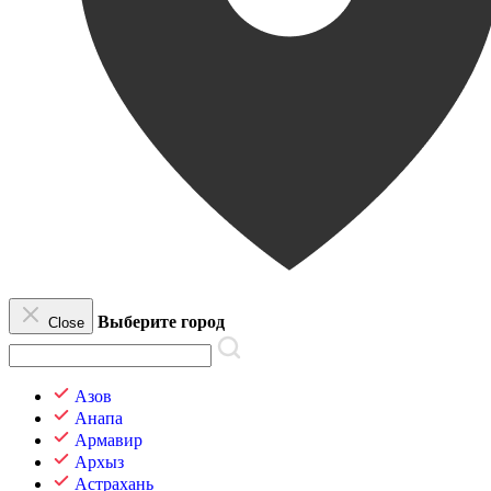
Выберите город
Close
Азов
Анапа
Армавир
Архыз
Астрахань