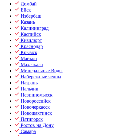
Домбай
Ейск
Избербаш
Казань
Калининград
Каспийск
Кизилюрт
Краснодар
Крымск
Майкоп
Махачкала
Минеральные Воды
Набережные челны
Назрань
Нальчик
Невинномысск
Новороссийск
Новочеркасск
Новошахтинск
Пятигорск
Ростов-на-Дону
Самара