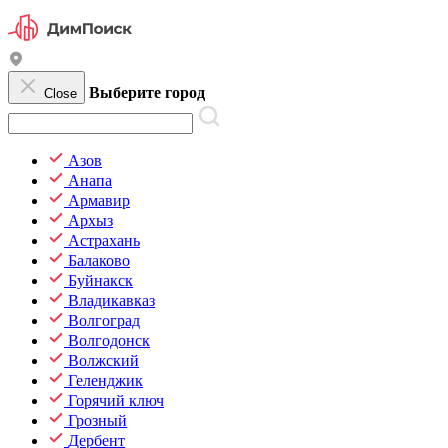
Выберите город
Close
Азов
Анапа
Армавир
Архыз
Астрахань
Балаково
Буйнакск
Владикавказ
Волгоград
Волгодонск
Волжский
Геленджик
Горячий ключ
Грозный
Дербент