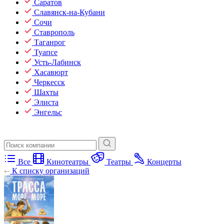
Саратов
Славянск-на-Кубани
Сочи
Ставрополь
Таганрог
Туапсе
Усть-Лабинск
Хасавюрт
Черкесск
Шахты
Элиста
Энгельс
Все
Кинотеатры
Театры
Концерты
К списку организаций