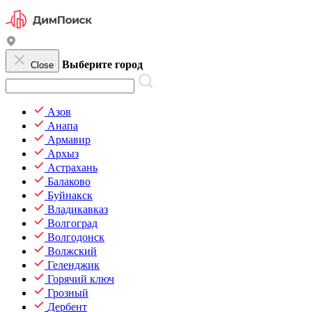
Выберите город
Close
Азов
Анапа
Армавир
Архыз
Астрахань
Балаково
Буйнакск
Владикавказ
Волгоград
Волгодонск
Волжский
Геленджик
Горячий ключ
Грозный
Дербент