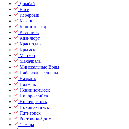
Домбай
Ейск
Избербаш
Казань
Калининград
Каспийск
Кизилюрт
Краснодар
Крымск
Майкоп
Махачкала
Минеральные Воды
Набережные челны
Назрань
Нальчик
Невинномысск
Новороссийск
Новочеркасск
Новошахтинск
Пятигорск
Ростов-на-Дону
Самара