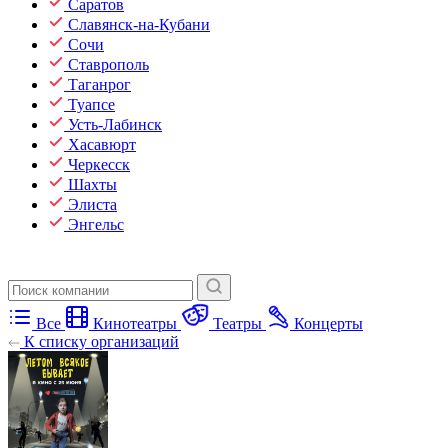
Саратов
Славянск-на-Кубани
Сочи
Ставрополь
Таганрог
Туапсе
Усть-Лабинск
Хасавюрт
Черкесск
Шахты
Элиста
Энгельс
Все
Кинотеатры
Театры
Концерты
К списку организаций