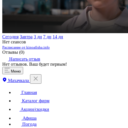
Сегодня
Завтра
3 дн
7 дн
14 дн
Нет сеансов
Расписание от kinoafisha.info
Отзывы (
0
)
Написать отзыв
Нет отзывов. Ваш будет первым!
Меню
Махачкала
Главная
Каталог фирм
Акции/скидки
Афиша
Погода