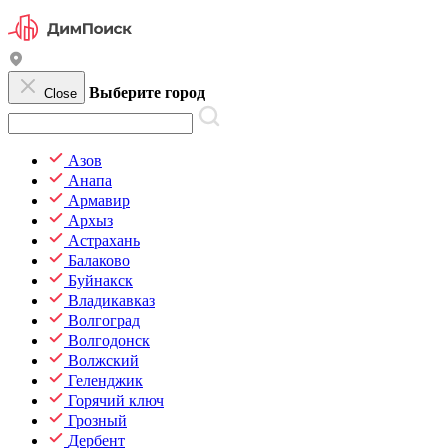
Выберите город
Close
Азов
Анапа
Армавир
Архыз
Астрахань
Балаково
Буйнакск
Владикавказ
Волгоград
Волгодонск
Волжский
Геленджик
Горячий ключ
Грозный
Дербент