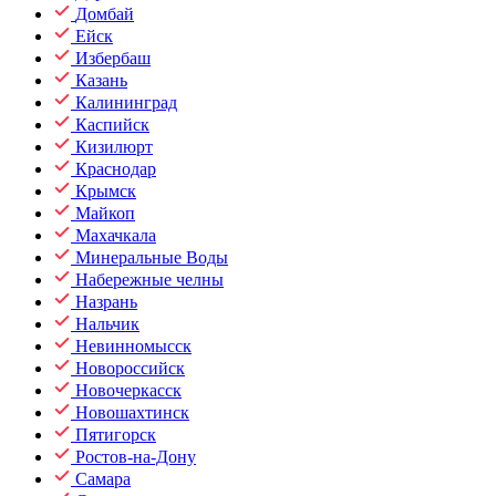
Домбай
Ейск
Избербаш
Казань
Калининград
Каспийск
Кизилюрт
Краснодар
Крымск
Майкоп
Махачкала
Минеральные Воды
Набережные челны
Назрань
Нальчик
Невинномысск
Новороссийск
Новочеркасск
Новошахтинск
Пятигорск
Ростов-на-Дону
Самара