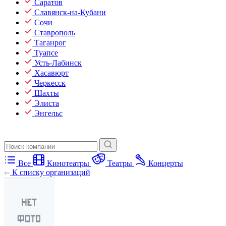
Саратов
Славянск-на-Кубани
Сочи
Ставрополь
Таганрог
Туапсе
Усть-Лабинск
Хасавюрт
Черкесск
Шахты
Элиста
Энгельс
Все
Кинотеатры
Театры
Концерты
К списку организаций